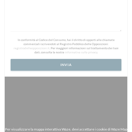
In conformità al Codice del Consumo, hai il diritto di opporti alle chiamate
commerciali iscrivendoti al Registro Pubblico delle Opposizioni:
registrodelleopposizioni.it
. Per maggiori informazioni sul trattamento dei tuoi
dati, consulta la nostra
informativa sulla privacy
.
Per visualizzare la mappa interattiva Waze, devi accettare i cookie di Waze Map