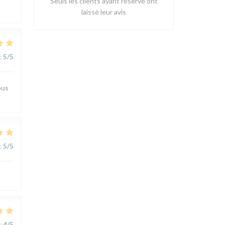
Seuls les clients ayant réservé ont
laissé leur avis
:
5
/5
ous
:
5
/5
:
4
/5