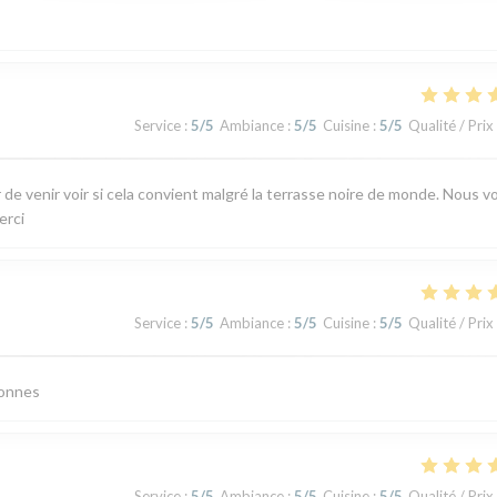
Service
:
5
/5
Ambiance
:
5
/5
Cuisine
:
5
/5
Qualité / Prix
 de venir voir si cela convient malgré la terrasse noire de monde. Nous v
erci
Service
:
5
/5
Ambiance
:
5
/5
Cuisine
:
5
/5
Qualité / Prix
bonnes
Service
:
5
/5
Ambiance
:
5
/5
Cuisine
:
5
/5
Qualité / Prix