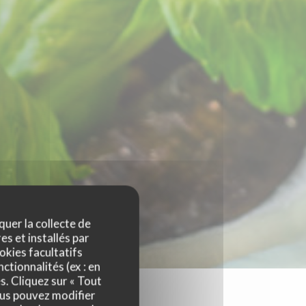
quer la collecte de
es et installés par
okies facultatifs
ctionnalités (ex : en
s. Cliquez sur « Tout
ous pouvez modifier