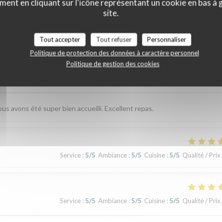
ment en cliquant sur l'icône représentant un cookie en bas à
site.
vis de nos clients
Tout accepter
Tout refuser
Personnaliser
Politique de protection des données à caractère personnel
Politique de gestion des cookies
Service
:
5
/5
Ambiance
:
5
/5
Cuisine
:
5
/5
Qualité / Prix
avons été super bien accueilli. Excellent repas.
Service
:
5
/5
Ambiance
:
5
/5
Cuisine
:
5
/5
Qualité / Prix
Service
:
5
/5
Ambiance
:
5
/5
Cuisine
:
5
/5
Qualité / Prix