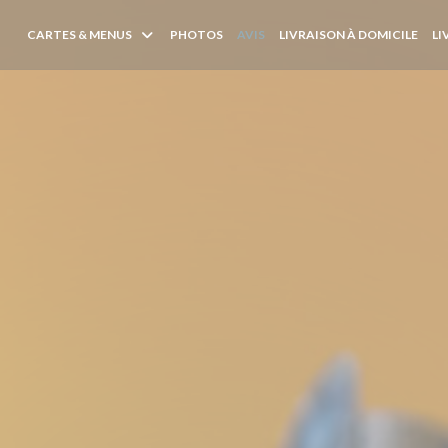
((OU
CARTES & MENUS
PHOTOS
AVIS
LIVRAISON À DOMICILE
LI