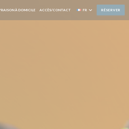
VRE UNE NOUVELLE FENÊTRE))
((OUVRE UNE NOUVELLE FENÊTRE))
VRAISON À DOMICILE
ACCÈS/CONTACT
FR
RÉSERVER