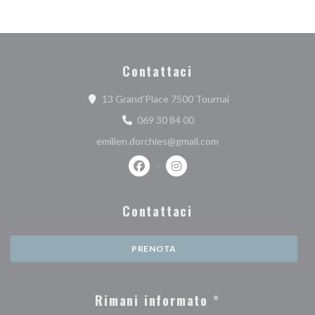
Contattaci
((apre una nuova fin
13 Grand'Place 7500 Tournai
069 30 84 00
emilien.dorchies@gmail.com
Facebook ((apre una nuova finestra))
Instagram ((apre una nuova fi
Contattaci
PRENOTA
Rimani informato
*