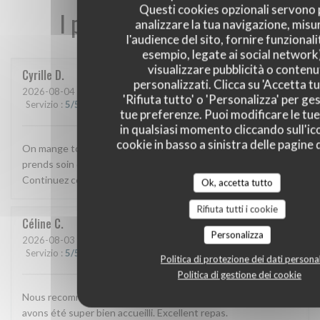
Questi cookies opzionali servono 
I pareri dei nostri clienti
analizzare la tua navigazione, misu
l'audience del sito, fornire funzionali
esempio, legate ai social network
visualizzare pubblicità o contenu
Cyrille
D
personalizzati. Clicca su 'Accetta tu
2026-08-04
- 19:00 - Ospiti 6
'Rifiuta tutto' o 'Personalizza' per ges
Servizio
:
5
/5
Atmosfera
:
4
/5
Cucina
:
5
/5
Qualità / Prezzo
:
4
/5
tue preferenze. Puoi modificare le tue
in qualsiasi momento cliccando sull'ic
cookie in basso a sinistra delle pagine d
On mange toujours bien o moules! Et le patron est réactif et
prends soin de ses clients , personnel prévenant également.
Continuez comme ça 👍
Ok, accetta tutto
Rifiuta tutti i cookie
Céline
C
Personalizza
2026-08-03
- 19:00 - Ospiti 2
Servizio
:
5
/5
Atmosfera
:
5
/5
Cucina
:
5
/5
Qualità / Prezzo
:
5
/5
Politica di protezione dei dati personal
Politica di gestione dei cookie
Nous recommandons vivement cet établissement. Nous
avons été super bien accueilli. Excellent repas.