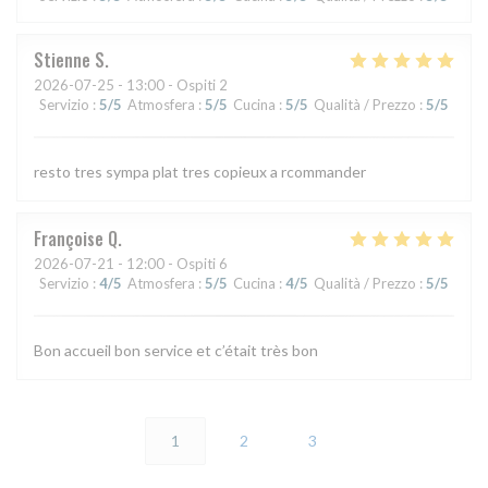
Stienne
S
2026-07-25
- 13:00 - Ospiti 2
Servizio
:
5
/5
Atmosfera
:
5
/5
Cucina
:
5
/5
Qualità / Prezzo
:
5
/5
resto tres sympa plat tres copieux a rcommander
Françoise
Q
2026-07-21
- 12:00 - Ospiti 6
Servizio
:
4
/5
Atmosfera
:
5
/5
Cucina
:
4
/5
Qualità / Prezzo
:
5
/5
Bon accueil bon service et c’était très bon
1
2
3