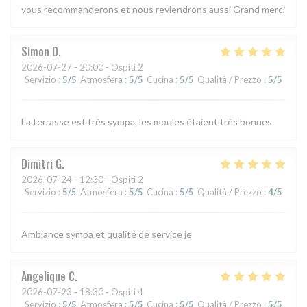
vous recommanderons et nous reviendrons aussi Grand merci
Simon
D
2026-07-27
- 20:00 - Ospiti 2
Servizio
:
5
/5
Atmosfera
:
5
/5
Cucina
:
5
/5
Qualità / Prezzo
:
5
/5
La terrasse est très sympa, les moules étaient très bonnes
Dimitri
G
2026-07-24
- 12:30 - Ospiti 2
Servizio
:
5
/5
Atmosfera
:
5
/5
Cucina
:
5
/5
Qualità / Prezzo
:
4
/5
Ambiance sympa et qualité de service je
Angelique
C
2026-07-23
- 18:30 - Ospiti 4
Servizio
:
5
/5
Atmosfera
:
5
/5
Cucina
:
5
/5
Qualità / Prezzo
:
5
/5