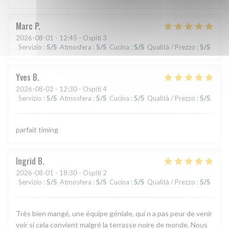
Marc
P
2026-08-01
- 12:45 - Ospiti 3
Servizio
:
5
/5
Atmosfera
:
5
/5
Cucina
:
5
/5
Qualità / Prezzo
:
5
/5
Yves
B
2026-08-02
- 12:30 - Ospiti 4
Servizio
:
5
/5
Atmosfera
:
5
/5
Cucina
:
5
/5
Qualità / Prezzo
:
5
/5
parfait timing
Ingrid
B
2026-08-01
- 18:30 - Ospiti 2
Servizio
:
5
/5
Atmosfera
:
5
/5
Cucina
:
5
/5
Qualità / Prezzo
:
5
/5
Très bien mangé, une équipe géniale, qui n a pas peur de venir
voir si cela convient malgré la terrasse noire de monde. Nous