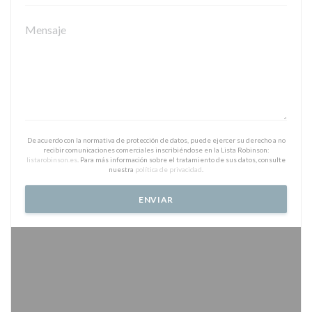
De acuerdo con la normativa de protección de datos, puede ejercer su derecho a no
recibir comunicaciones comerciales inscribiéndose en la Lista Robinson:
listarobinson.es
. Para más información sobre el tratamiento de sus datos, consulte
nuestra
política de privacidad
.