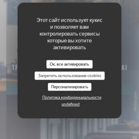
Этот сайт использует кукис
и позволяет вам
контролировать сервисы
которые вы хотите
активировать
O'MOULES
O'MOULES
Ок, все активировать
ТРАДИЦИОННЫЙ РЕСТОРАН
|
TOURNAI
Запретить использование cookies
Персонализировать
ЗАБРОНИРОВАТЬ СТОЛИК
Политика конфиденциальности
undefined