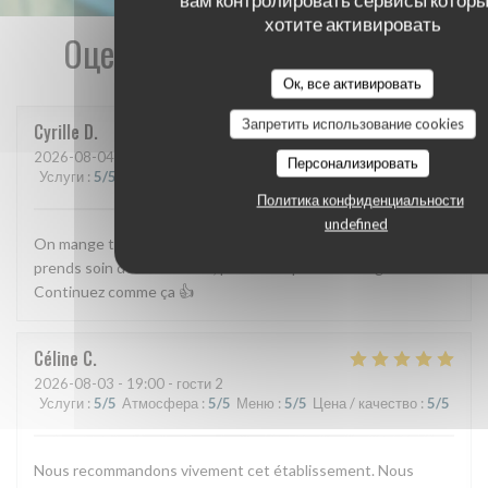
вам контролировать сервисы которы
хотите активировать
Оценки наших посетителей
Ок, все активировать
Запретить использование cookies
Cyrille
D
2026-08-04
- 19:00 - гости 6
Персонализировать
Услуги
:
5
/5
Атмосфера
:
4
/5
Меню
:
5
/5
Цена / качество
:
4
/5
Политика конфиденциальности
undefined
On mange toujours bien o moules! Et le patron est réactif et
prends soin de ses clients , personnel prévenant également.
Continuez comme ça 👍
Céline
C
2026-08-03
- 19:00 - гости 2
Услуги
:
5
/5
Атмосфера
:
5
/5
Меню
:
5
/5
Цена / качество
:
5
/5
Nous recommandons vivement cet établissement. Nous