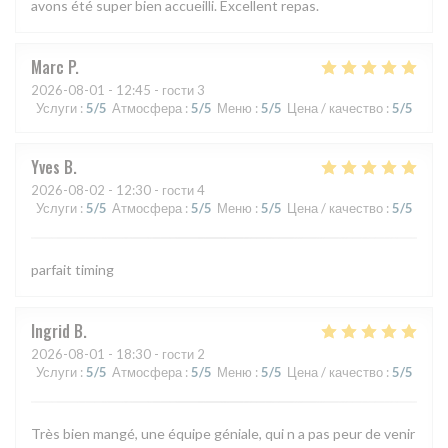
avons été super bien accueilli. Excellent repas.
Marc
P
2026-08-01
- 12:45 - гости 3
Услуги
:
5
/5
Атмосфера
:
5
/5
Меню
:
5
/5
Цена / качество
:
5
/5
Yves
B
2026-08-02
- 12:30 - гости 4
Услуги
:
5
/5
Атмосфера
:
5
/5
Меню
:
5
/5
Цена / качество
:
5
/5
parfait timing
Ingrid
B
2026-08-01
- 18:30 - гости 2
Услуги
:
5
/5
Атмосфера
:
5
/5
Меню
:
5
/5
Цена / качество
:
5
/5
Très bien mangé, une équipe géniale, qui n a pas peur de venir