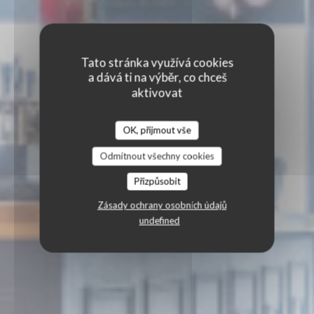
Tato stránka využívá cookies
a dává ti na výběr, co chceš
aktivovat
OK, přijmout vše
Odmítnout všechny cookies
Přizpůsobit
Zásady ochrany osobních údajů
undefined